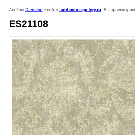
Альбом
Domaine
с сайта
landscape-gallery.ru
. Вы просматрив
ES21108