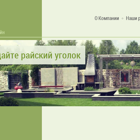
О Компании
Наши 
айн
айте райский уголок