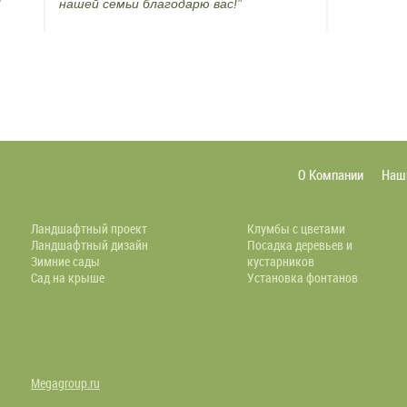
!
нашей семьи благодарю вас!”
О Компании
Наш
Ландшафтный проект
Клумбы с цветами
Ландшафтный дизайн
Посадка деревьев и
Зимние сады
кустарников
Сад на крыше
Установка фонтанов
Megagroup.ru