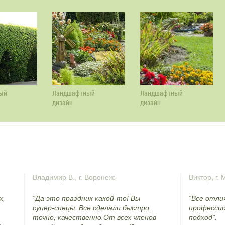
ый
Ландшафтный
Ландшафтный
дизайн
дизайн
Владимир В., г. Воронеж:
Виктор, г. 
х,
“Да это праздник какой-то! Вы
“Все отли
супер-спецы. Все сделали быстро,
профессио
точно, качественно.От всех членов
подход”.