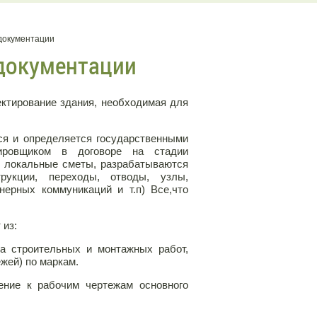
 документации
документации
рование здания, необходимая для
 определяется государственными
тировщиком в договоре на стадии
 , локальные сметы, разрабатываются
рукции, переходы, отводы, узлы,
нерных коммуникаций и т.п) Все,что
из:
а строительных и монтажных работ,
жей) по маркам.
ие к рабочим чертежам основного